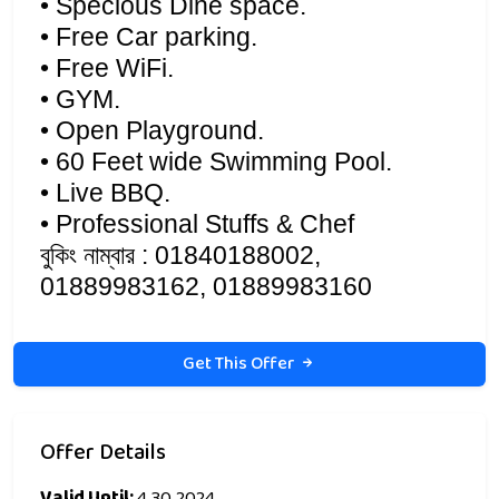
• Specious Dine space.
• Free Car parking.
• Free WiFi.
• GYM.
• Open Playground.
• 60 Feet wide Swimming Pool.
• Live BBQ.
• Professional Stuffs & Chef
বুকিং নাম্বার : 01840188002,
01889983162, 01889983160
Get This Offer
Offer Details
Valid Until:
4.30.2024